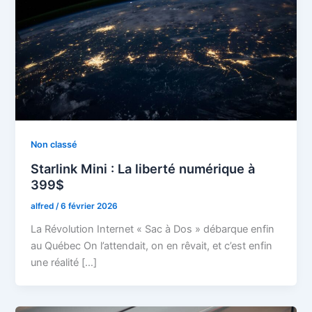
Non classé
Starlink Mini : La liberté numérique à
399$
alfred
/
6 février 2026
La Révolution Internet « Sac à Dos » débarque enfin
au Québec On l’attendait, on en rêvait, et c’est enfin
une réalité […]